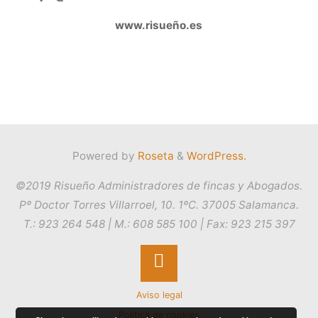
www.risueño.es
Powered by
Roseta
&
WordPress.
©2019 Risueño Administradores de fincas y Abogados.
Pº Doctor Torres Villarroel, 10. 1ºC. 37005 Salamanca.
T.: 923 264 548 | M.: 608 585 100 | Fax: 923 215 397
Back
Aviso legal
to
Política de cookies